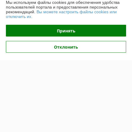
Мы используем файлы cookies для обеспечения удобства
Контакты
пользователей портала и предоставления персональных
рекомендаций.
Вы можете настроить файлы cookies или
отключить их.
Доставка и оплата
Принять
График работы
Отклонить
Полная версия сайта
Политика обработки cookies
Сайт создан на платформе Deal.by
Информация для покупателя
Юридическое лицо:
ООО "РеалПАЗДеталь"
222519, Беларусь, Минская обл., г.Борисов, ул.Днепровская д.58 к.7-34
Регистрационный номер ЕГР: 691923499
УНП: 691923499