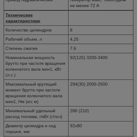
не менее 72 А
Технические
характеристики
:
Количество цилиндров
8
Рабочий объем, л
4,25
Степень сжатия
7,6
Номинальная мощность
92(125) 3200-3400
брутто при частоте вращения
коленчатого вала мин1, кВт
(л.с.)
Максимальный крутящий
294(30) 2000-2500
момент брутто при частоте
вращения коленчатого вала
мин1, Нм (кгс м)
Минимальный удельный
286 (210)
расход топлива, г/кВт (г/лсч)
Диаметр цилиндра и ход
92x80
поршня, мм