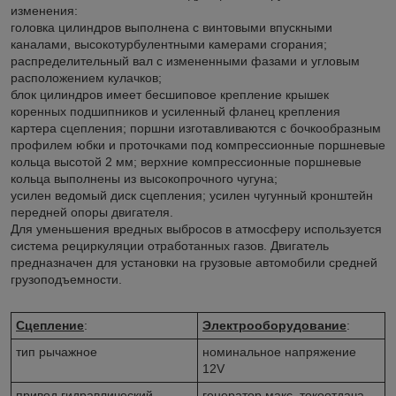
изменения:
головка цилиндров выполнена с винтовыми впускными
каналами, высокотурбулентными камерами сгорания;
распределительный вал с измененными фазами и угловым
располо­жением кулачков;
блок цилиндров имеет бесшиповое крепление крышек
коренных под­шипников и усиленный фланец крепления
картера сцепления; поршни изготавливаются с бочкообразным
профилем юбки и проточ­ками под компрессионные поршневые
кольца высотой 2 мм; верхние компрессионные поршневые
кольца выполнены из высокоп­рочного чугуна;
усилен ведомый диск сцепления; усилен чугунный кронштейн
передней опоры двигателя.
Для уменьшения вредных выбросов в атмосферу используется
система рециркуляции отработанных газов. Двигатель
предназначен для установки на грузовые автомобили средней
грузоподъемности.
Сцепление
:
Электрооборудование
:
тип рычажное
номинальное напряжение
12V
привод гидравлический
генератор макс, токоотдача