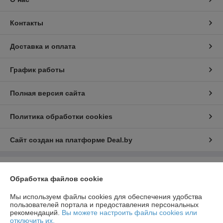
Контакты
Доставка и оплата
График работы
Полная версия сайта
Политика обработки cookies
Сайт создан на платформе Deal.by
Информация для покупателя
Обработка файлов cookie
Юридическое лицо:
ООО "РеалПАЗДеталь"
222519, Беларусь, Минская обл., г.Борисов, ул.Днепровская д.58 к.7-34
Мы используем файлы cookies для обеспечения удобства
пользователей портала и предоставления персональных
Регистрационный номер ЕГР: 691923499
рекомендаций.
Вы можете настроить файлы cookies или
отключить их.