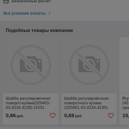
Безналичный расчет
Все условия оплаты
Подобные товары компании
Шайба регулировочная
Шайба регулировочная
Вту
поворот.кулака(320401-
поворотного кулака
(42
03,4234,4230) (4331-
(320401-03,4234,4230)
ори
3001022) 111-3001022
(4331-3001023) 111-
433
0,86
0,69
15
руб.
руб.
3001023