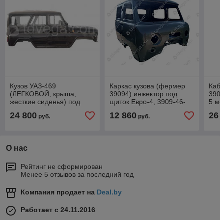
Кузов УАЗ-469
Каркас кузова (фермер
Ка
(ЛЕГКОВОЙ, крыша,
39094) инжектор под
390
жесткие сиденья) под
щиток Евро-4, 3909-46-
5 м
карбюратор 3151-40-
5000014-59
кар
24 800
12 860
26
руб.
руб.
5000008-85
50
О нас
Рейтинг не сформирован
Менее 5 отзывов за последний год
Компания продает на
Deal.by
Работает с 24.11.2016