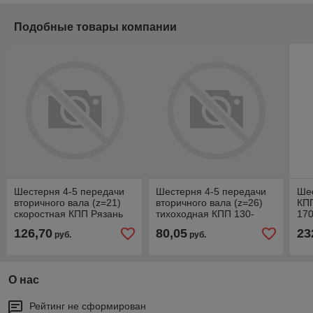
Подобные товары компании
Шестерня 4-5 передачи
Шестерня 4-5 передачи
Ше
вторичного вала (z=21)
вторичного вала (z=26)
КПП
скоростная КПП Рязань
тихоходная КПП 130-
17
3205.70-1701181
1701181
126,70
80,05
23
руб.
руб.
О нас
Рейтинг не сформирован