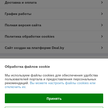
Доставка и оплата
График работы
Полная версия сайта
Политика обработки cookies
Сайт создан на платформе Deal.by
Информация для покупателя
Обработка файлов cookie
Юридическое лицо:
ООО "РеалПАЗДеталь"
222519, Беларусь, Минская обл., г.Борисов, ул.Днепровская д.58 к.7-34
Мы используем файлы cookies для обеспечения удобства
пользователей портала и предоставления персональных
Регистрационный номер ЕГР: 691923499
рекомендаций.
Вы можете настроить файлы cookies или
отключить их.
УНП: 691923499
Регистрационный орган: Борисовский РИК
Принять
Дата регистрации компании: 23.11.2016