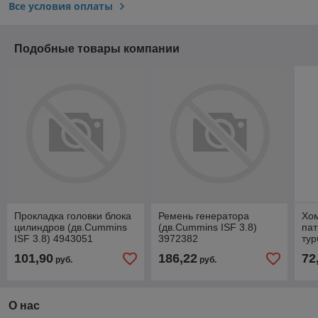
Все условия оплаты
Подобные товары компании
Прокладка головки блока
Ремень генератора
Хо
цилиндров (дв.Cummins
(дв.Cummins ISF 3.8)
пат
ISF 3.8) 4943051
3972382
ту
(дв
101,90
186,22
72
руб.
руб.
390
О нас