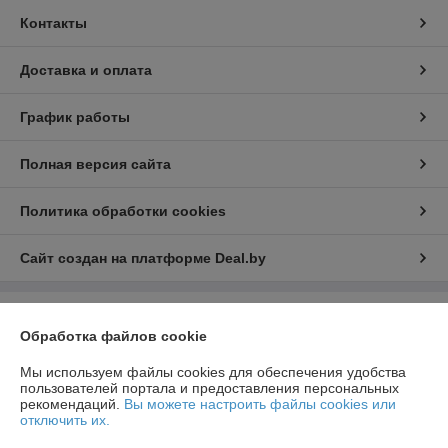
Контакты
Доставка и оплата
График работы
Полная версия сайта
Политика обработки cookies
Сайт создан на платформе Deal.by
Информация для покупателя
Обработка файлов cookie
Юридическое лицо:
ООО "РеалПАЗДеталь"
222519, Беларусь, Минская обл., г.Борисов, ул.Днепровская д.58 к.7-34
Мы используем файлы cookies для обеспечения удобства
пользователей портала и предоставления персональных
Регистрационный номер ЕГР: 691923499
рекомендаций.
Вы можете настроить файлы cookies или
отключить их.
УНП: 691923499