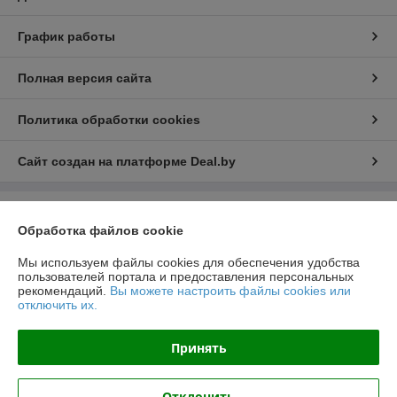
График работы
Полная версия сайта
Политика обработки cookies
Сайт создан на платформе Deal.by
Информация для покупателя
Обработка файлов cookie
Юридическое лицо:
ООО "РеалПАЗДеталь"
222519, Беларусь, Минская обл., г.Борисов, ул.Днепровская д.58 к.7-34
Мы используем файлы cookies для обеспечения удобства
пользователей портала и предоставления персональных
Регистрационный номер ЕГР: 691923499
рекомендаций.
Вы можете настроить файлы cookies или
отключить их.
УНП: 691923499
Регистрационный орган: Борисовский РИК
Принять
Дата регистрации компании: 23.11.2016
Отклонить