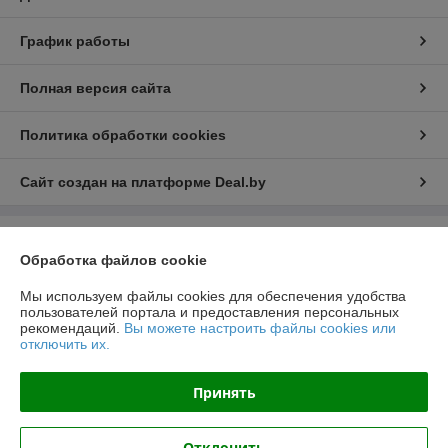
График работы
Полная версия сайта
Политика обработки cookies
Сайт создан на платформе Deal.by
Информация для покупателя
Обработка файлов cookie
Юридическое лицо:
ООО "РеалПАЗДеталь"
222519, Беларусь, Минская обл., г.Борисов, ул.Днепровская д.58 к.7-34
Мы используем файлы cookies для обеспечения удобства
пользователей портала и предоставления персональных
Регистрационный номер ЕГР: 691923499
рекомендаций.
Вы можете настроить файлы cookies или
отключить их.
УНП: 691923499
Регистрационный орган: Борисовский РИК
Принять
Дата регистрации компании: 23.11.2016
Отклонить