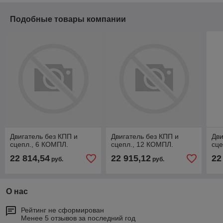
Подобные товары компании
Двигатель без КПП и
Двигатель без КПП и
Дви
сцепл., 6 КОМПЛ.
сцепл., 12 КОМПЛ.
сце
22 814,54
22 915,12
22
руб.
руб.
О нас
Рейтинг не сформирован
Менее 5 отзывов за последний год