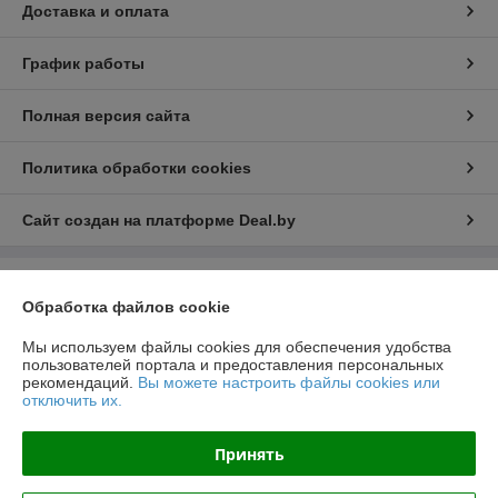
Доставка и оплата
График работы
Полная версия сайта
Политика обработки cookies
Сайт создан на платформе Deal.by
Информация для покупателя
Обработка файлов cookie
Юридическое лицо:
ООО "РеалПАЗДеталь"
222519, Беларусь, Минская обл., г.Борисов, ул.Днепровская д.58 к.7-34
Мы используем файлы cookies для обеспечения удобства
пользователей портала и предоставления персональных
Регистрационный номер ЕГР: 691923499
рекомендаций.
Вы можете настроить файлы cookies или
отключить их.
УНП: 691923499
Регистрационный орган: Борисовский РИК
Принять
Дата регистрации компании: 23.11.2016