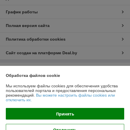
График работы
Полная версия сайта
Политика обработки cookies
Сайт создан на платформе Deal.by
Информация для покупателя
Обработка файлов cookie
Юридическое лицо:
ООО "РеалПАЗДеталь"
222519, Беларусь, Минская обл., г.Борисов, ул.Днепровская д.58 к.7-34
Мы используем файлы cookies для обеспечения удобства
пользователей портала и предоставления персональных
Регистрационный номер ЕГР: 691923499
рекомендаций.
Вы можете настроить файлы cookies или
отключить их.
УНП: 691923499
Регистрационный орган: Борисовский РИК
Принять
Дата регистрации компании: 23.11.2016
Отклонить