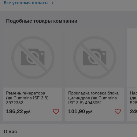
Все условия оплаты
Подобные товары компании
Ремень генератора
Прокладка головки блока
На
(дв.Cummins ISF 3.8)
цилиндров (дв.Cummins
(дв
3972382
ISF 3.8) 4943051
52
525
186,22
101,90
24
руб.
руб.
О нас