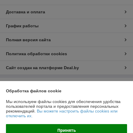
Доставка и оплата
График работы
Полная версия сайта
Политика обработки cookies
Сайт создан на платформе Deal.by
Информация для покупателя
Обработка файлов cookie
Юридическое лицо:
ООО "РеалПАЗДеталь"
222519, Беларусь, Минская обл., г.Борисов, ул.Днепровская д.58 к.7-34
Мы используем файлы cookies для обеспечения удобства
пользователей портала и предоставления персональных
Регистрационный номер ЕГР: 691923499
рекомендаций.
Вы можете настроить файлы cookies или
отключить их.
УНП: 691923499
Регистрационный орган: Борисовский РИК
Принять