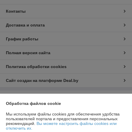
Контакты
Доставка и оплата
График работы
Полная версия сайта
Политика обработки cookies
Сайт создан на платформе Deal.by
Информация для покупателя
Обработка файлов cookie
Юридическое лицо:
ООО "РеалПАЗДеталь"
222519, Беларусь, Минская обл., г.Борисов, ул.Днепровская д.58 к.7-34
Мы используем файлы cookies для обеспечения удобства
пользователей портала и предоставления персональных
Регистрационный номер ЕГР: 691923499
рекомендаций.
Вы можете настроить файлы cookies или
отключить их.
УНП: 691923499