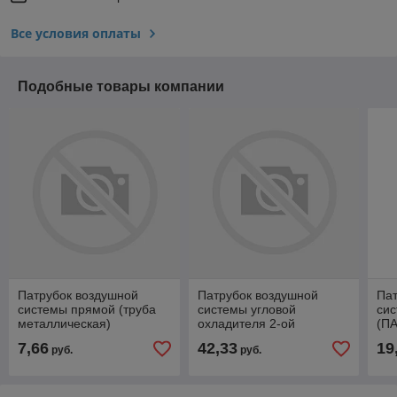
Все условия оплаты
Подобные товары компании
Патрубок воздушной
Патрубок воздушной
Пат
системы прямой (труба
системы угловой
сис
металлическая)
охладителя 2-ой
(ПА
(ПАЗ-32053-07,4234) ПАЗ
(ПАЗ-32053-07,4234) ПАЗ
тур
7,66
42,33
19
руб.
руб.
3205-70-1008102
3205-07-1109150
320