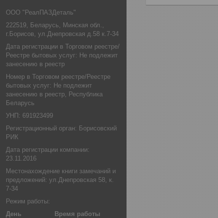
ООО "РеалПАЗДеталь"
222519, Беларусь, Минская обл.,
г.Борисов, ул.Днепровская д.58 к.7-34
Дата регистрации в Торговом реестре/
Реестре бытовых услуг: Не подлежит
занесению в реестр
Номер в Торговом реестре/Реестре
бытовых услуг: Не подлежит
занесению в реестр, Республика
Беларусь
УНП: 691923499
Регистрационный орган: Борисовский
РИК
Дата регистрации компании:
23.11.2016
Местонахождение книги замечаний и
предложений: ул.Днепровская 58, к.
7-34
Режим работы:
День
Время работы