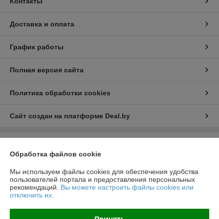
Контакты
Доставка и оплата
График работы
Полная версия сайта
Политика обработки cookies
Сайт создан на платформе Deal.by
Информация для покупателя
Обработка файлов cookie
Юридическое лицо:
ООО "РеалПАЗДеталь"
222519, Беларусь, Минская обл., г.Борисов, ул.Днепровская д.58 к.7-34
Мы используем файлы cookies для обеспечения удобства
пользователей портала и предоставления персональных
Регистрационный номер ЕГР: 691923499
рекомендаций.
Вы можете настроить файлы cookies или
отключить их.
УНП: 691923499
Регистрационный орган: Борисовский РИК
Принять