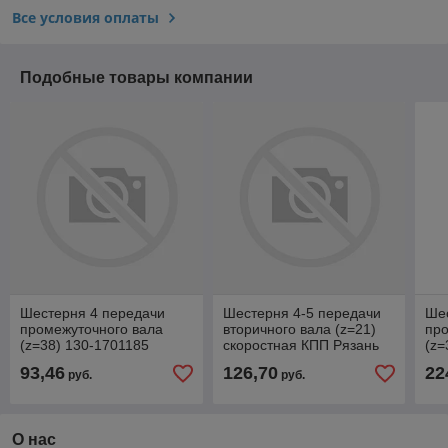
Все условия оплаты
Подобные товары компании
Шестерня 4 передачи
Шестерня 4-5 передачи
Ше
промежуточного вала
вторичного вала (z=21)
про
(z=38) 130-1701185
скоростная КПП Рязань
(z=
3205.70-1701181
93,46
126,70
22
руб.
руб.
О нас