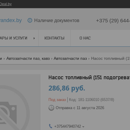
Deal.by
yandex.by
+375 (29) 644
Наличие документов
АРЫ И УСЛУГИ
КОНТАКТЫ
О НАС
ги
Автозапчасти паз, кавз
Автозапчасти паз
Насос топливный (1
Насос топливный (151 подогреват
286,86
руб.
Под заказ
Код:
181-1106010 (6537/8)
Отправка с 11 августа 2026
+375447940742