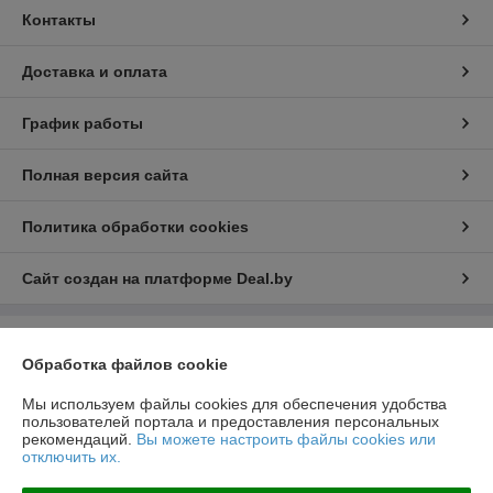
Контакты
Доставка и оплата
График работы
Полная версия сайта
Политика обработки cookies
Сайт создан на платформе Deal.by
Информация для покупателя
Обработка файлов cookie
Юридическое лицо:
ООО "РеалПАЗДеталь"
222519, Беларусь, Минская обл., г.Борисов, ул.Днепровская д.58 к.7-34
Мы используем файлы cookies для обеспечения удобства
пользователей портала и предоставления персональных
Регистрационный номер ЕГР: 691923499
рекомендаций.
Вы можете настроить файлы cookies или
отключить их.
УНП: 691923499