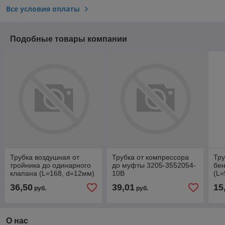
Все условия оплаты
Подобные товары компании
Трубка воздушная от
Трубка от компрессора
Тру
тройника до одинарного
до муфты 3205-3552054-
бен
клапана (L=168, d=12мм)
10В
(L=
3205-3552090
11
36,50
39,01
15
руб.
руб.
О нас