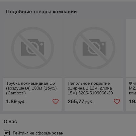
Подобные товары компании
Трубка полиамидная D6
Напольное покрытие
Фит
(воздушная) 100м (1бух.)
(ширина 1,12м, длина
М22
(Camozzi)
15м) 3205-5109066-20
ко
(дв
1,89
265,77
19
руб.
руб.
Ca
О нас
Рейтинг не сформирован