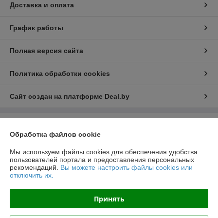
Доставка и оплата
График работы
Полная версия сайта
Политика обработки cookies
Сайт создан на платформе Deal.by
Информация для покупателя
Обработка файлов cookie
Юридическое лицо:
ООО "РеалПАЗДеталь"
222519, Беларусь, Минская обл., г.Борисов, ул.Днепровская д.58 к.7-34
Мы используем файлы cookies для обеспечения удобства
пользователей портала и предоставления персональных
Регистрационный номер ЕГР: 691923499
рекомендаций.
Вы можете настроить файлы cookies или
отключить их.
УНП: 691923499
Регистрационный орган: Борисовский РИК
Принять
Дата регистрации компании: 23.11.2016