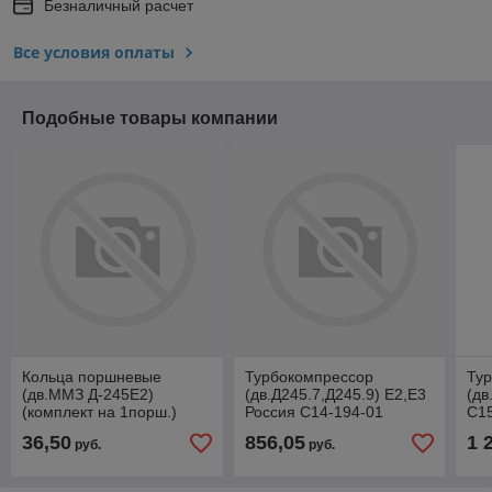
Безналичный расчет
Все условия оплаты
Подобные товары компании
Кольца поршневые
Турбокомпрессор
Ту
(дв.ММЗ Д-245Е2)
(дв.Д245.7,Д245.9) Е2,Е3
(дв
(комплект на 1порш.)
Россия С14-194-01
C1
Мотордеталь 260-
36,50
856,05
1 
руб.
руб.
1004060-Б