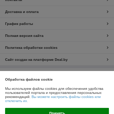
Доставка и оплата
График работы
Полная версия сайта
Политика обработки cookies
Сайт создан на платформе Deal.by
Информация для покупателя
Обработка файлов cookie
Юридическое лицо:
ООО "РеалПАЗДеталь"
222519, Беларусь, Минская обл., г.Борисов, ул.Днепровская д.58 к.7-34
Мы используем файлы cookies для обеспечения удобства
пользователей портала и предоставления персональных
Регистрационный номер ЕГР: 691923499
рекомендаций.
Вы можете настроить файлы cookies или
отключить их.
УНП: 691923499
Регистрационный орган: Борисовский РИК
Принять