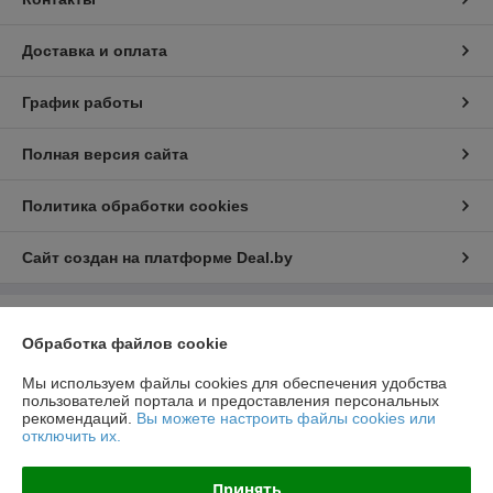
Доставка и оплата
График работы
Полная версия сайта
Политика обработки cookies
Сайт создан на платформе Deal.by
Информация для покупателя
Обработка файлов cookie
Юридическое лицо:
ООО "РеалПАЗДеталь"
222519, Беларусь, Минская обл., г.Борисов, ул.Днепровская д.58 к.7-34
Мы используем файлы cookies для обеспечения удобства
пользователей портала и предоставления персональных
Регистрационный номер ЕГР: 691923499
рекомендаций.
Вы можете настроить файлы cookies или
отключить их.
УНП: 691923499
Регистрационный орган: Борисовский РИК
Принять