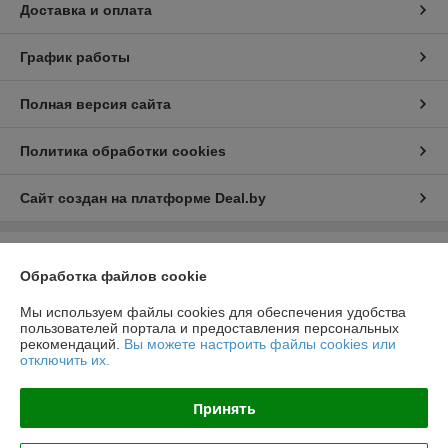
Доставка и оплата
График работы
Полная версия сайта
Политика обработки cookies
Сайт создан на платформе Deal.by
Информация для покупателя
Обработка файлов cookie
Юридическое лицо:
ООО "РеалПАЗДеталь"
222519, Беларусь, Минская обл., г.Борисов, ул.Днепровская д.58 к.7-34
Мы используем файлы cookies для обеспечения удобства
пользователей портала и предоставления персональных
Регистрационный номер ЕГР: 691923499
рекомендаций.
Вы можете настроить файлы cookies или
отключить их.
УНП: 691923499
Регистрационный орган: Борисовский РИК
Принять
Дата регистрации компании: 23.11.2016