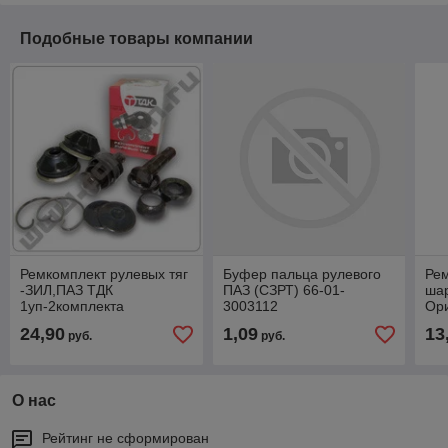
Подобные товары компании
Ремкомплект рулевых тяг
Буфер пальца рулевого
Рем
-ЗИЛ,ПАЗ ТДК
ПАЗ (СЗРТ) 66-01-
шар
1уп-2комплекта
3003112
Ори
вкладыши порошковые,
24,90
1,09
13
руб.
руб.
66-3003800
О нас
Рейтинг не сформирован