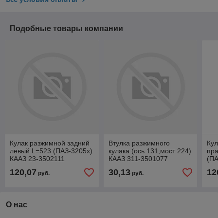
Подобные товары компании
Кулак разжимной задний
Втулка разжимного
Кул
левый L=523 (ПАЗ-3205х)
кулака (ось 131,мост 224)
пр
КААЗ 23-3502111
КААЗ 311-3501077
(ПА
35
120,07
30,13
12
руб.
руб.
О нас