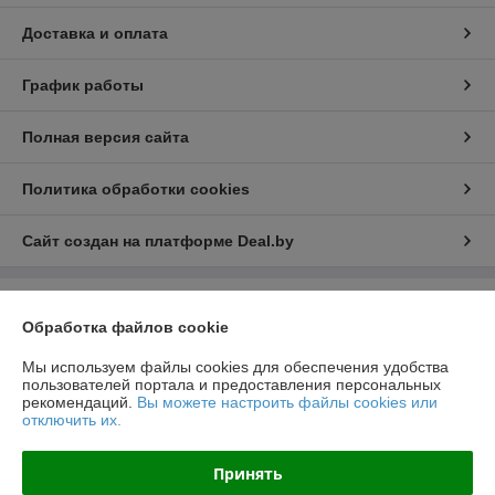
Доставка и оплата
График работы
Полная версия сайта
Политика обработки cookies
Сайт создан на платформе Deal.by
Информация для покупателя
Обработка файлов cookie
Юридическое лицо:
ООО "РеалПАЗДеталь"
222519, Беларусь, Минская обл., г.Борисов, ул.Днепровская д.58 к.7-34
Мы используем файлы cookies для обеспечения удобства
пользователей портала и предоставления персональных
Регистрационный номер ЕГР: 691923499
рекомендаций.
Вы можете настроить файлы cookies или
отключить их.
УНП: 691923499
Регистрационный орган: Борисовский РИК
Принять